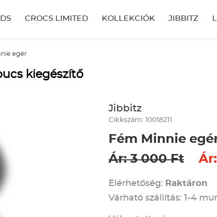
IDS
CROCS LIMITED
KOLLEKCIÓK
JIBBITZ
nie egér
ucs kiegészítő
Jibbitz
Cikkszám: 10018211
Fém Minnie egé
Ár: 3 000 Ft
Ár:
Elérhetőség:
Raktáron
Várható szállítás: 1-4 m