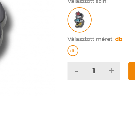
Választott szín:
Választott méret:
db
db
-
+