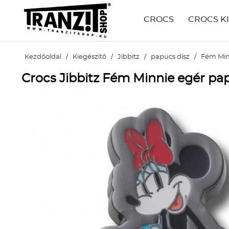
CROCS
CROCS K
Kezdőoldal
/
Kiegészítő
/
Jibbitz
/
papucs dísz
/
Fém Min
Crocs Jibbitz Fém Minnie egér pap