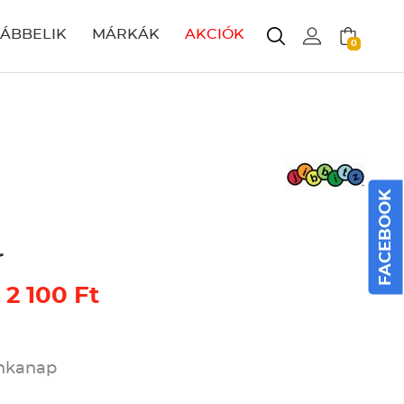
LÁBBELIK
MÁRKÁK
AKCIÓK
0
FACEBOOK
r
 2 100 Ft
unkanap