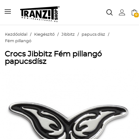
0
Kezdőoldal
/
Kiegészítő
/
Jibbitz
/
papucs dísz
/
Fém pillangó
Crocs Jibbitz Fém pillangó
papucsdísz