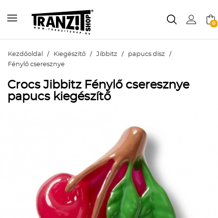
0
Kezdőoldal
/
Kiegészítő
/
Jibbitz
/
papucs dísz
/
Fénylő cseresznye
Crocs Jibbitz Fénylő cseresznye
papucs kiegészítő