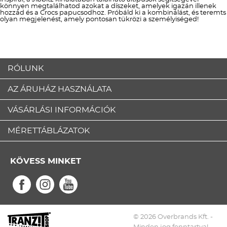
könnyen megtalálhatod azokat a díszeket, amelyek igazán illenek
hozzád és a Crocs papucsodhoz. Próbáld ki a kombinálást, és teremts
olyan megjelenést, amely pontosan tükrözi a személyiséged!
RÓLUNK
AZ ÁRUHÁZ HASZNÁLATA
VÁSÁRLÁSI INFORMÁCIÓK
MÉRETTÁBLÁZATOK
KÖVESS MINKET
© 2026 Overbrands Kft. -