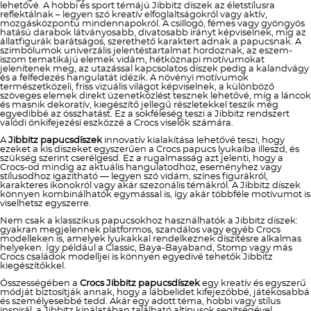
lehetővé. A hobbi és sport témájú Jibbitz díszek az életstílusra
reflektálnak – legyen szó kreatív elfoglaltságokról vagy aktív,
mozgásközpontú mindennapokról. A csillogó, fémes vagy gyöngyös
hatású darabok látványosabb, divatosabb irányt képviselnek, míg az
állatfigurák barátságos, szerethető karaktert adnak a papucsnak. A
szimbólumok univerzális jelentéstartalmat hordoznak, az eszem-
iszom tematikájú elemek vidám, hétköznapi motívumokat
jelenítenek meg, az utazással kapcsolatos díszek pedig a kalandvágy
és a felfedezés hangulatát idézik. A növényi motívumok
természetközeli, friss vizuális világot képviselnek, a különböző
szöveges elemek direkt üzenetközlést tesznek lehetővé, míg a láncok
és masnik dekoratív, kiegészítő jellegű részletekkel teszik még
egyedibbé az összhatást. Ez a sokféleség teszi a Jibbitz rendszert
valódi önkifejezési eszközzé a Crocs viselők számára.
A
Jibbitz papucsdíszek
innovatív kialakítása lehetővé teszi, hogy
ezeket a kis díszeket egyszerűen a Crocs papucs lyukaiba illeszd, és
szükség szerint cserélgesd. Ez a rugalmasság azt jelenti, hogy a
Crocs-od mindig az aktuális hangulatodhoz, eseményhez vagy
stílusodhoz igazítható — legyen szó vidám, színes figurákról,
karakteres ikonokról vagy akár szezonális témákról. A Jibbitz díszek
könnyen kombinálhatók egymással is, így akár többféle motívumot is
viselhetsz egyszerre.
Nem csak a klasszikus papucsokhoz használhatók a Jibbitz díszek:
gyakran megjelennek platformos, szandálos vagy egyéb Crocs
modelleken is, amelyek lyukakkal rendelkeznek díszítésre alkalmas
helyeken. Így például a Classic, Baya-Bayaband, Stomp vagy más
Crocs családok modelljei is könnyen egyedivé tehetők Jibbitz
kiegészítőkkel.
Összességében a
Crocs Jibbitz papucsdíszek
egy kreatív és egyszerű
módját biztosítják annak, hogy a lábbelidet kifejezőbbé, játékosabbá
és személyesebbé tedd. Akár egy adott téma, hobbi vagy stílus
inspirál, a Jibbitz kínálatában található altípusok segítségével