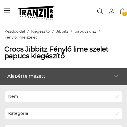
0
Kezdőoldal
/
Kiegészítő
/
Jibbitz
/
papucs dísz
/
Fénylő lime szelet
Crocs Jibbitz Fénylő lime szelet
papucs kiegészítő
Alapértelmezett
KIEGÉSZÍTŐ
Alapértelmezett
Legújabbak
Nem
ABC szerint növekvő
Kategória
ABC szerint csökkenő