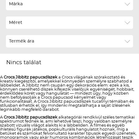
Ár szerint növekvő
Márka
Ár szerint csökkenő
Méret
Téli termékek előre ár szerint növekvő
Téli új termékek előre
Termék ára
Nyári termékek előre ár szerint növekvő
Nyári új termékek előre
Nincs találat
A
Crocs Jibbitz papucsdíszek
a Crocs világának szórakoztató és
kreatív kiegészítői, amelyekkel könnyedén személyre szabhatod a
lábbelidet. A Jibbitz nem csupán egy dekorációs elem: ezek a kis,
könnyen cserélhető díszek kifejezik viselőjük egyéniségét, hobbiait,
érdeklődési körét vagy hangulatát — mindezt úgy, hogy közben
nem befolyásolják a Crocs papucsod kényelmét vagy
funkcionalitását. A Crocs Jibbitz papucsdíszek tucatnyi témában és
stílusban érhetők el, így mindenki megtalálhatja a saját ízlésének
leginkább megfelelő darabot.
A
Crocs Jibbitz papucsdíszek
alkategóriái rendkívül széles tematikai
spektrumot fednek le, ami lehetővé teszi, hogy valóban személyre
szabott vizuális világot alakíts ki a lábbeliden. A filmes és egyéb
ihletésű figurák játékos, popkulturális hangulatot hoznak, míg a
betűket és számokat felvonultató karakter típusok egyedi üzenetek,
monogramok vagy akár humoros kombinációk létrehozását teszik