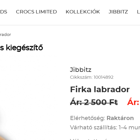
IDS
CROCS LIMITED
KOLLEKCIÓK
JIBBITZ
brador
s kiegészítő
Jibbitz
Cikkszám: 10014892
Firka labrador
Ár: 2 500 Ft
Ár:
Elérhetőség:
Raktáron
Várható szállítás: 1-4 m