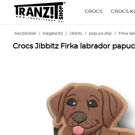
CROCS
CROCS K
Kezdőoldal
/
Kiegészítő
/
Jibbitz
/
papucs dísz
/
Firka la
Crocs Jibbitz Firka labrador papuc