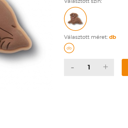
Választott szín:
Választott méret:
db
db
-
+