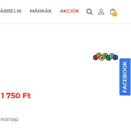
LÁBBELIK
MÁRKÁK
AKCIÓK
0
FACEBOOK
 1 750 Ft
unkanap