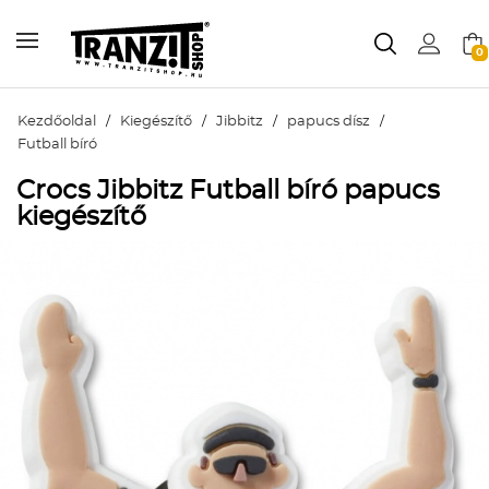
0
Kezdőoldal
/
Kiegészítő
/
Jibbitz
/
papucs dísz
/
Futball bíró
Crocs Jibbitz Futball bíró papucs
kiegészítő