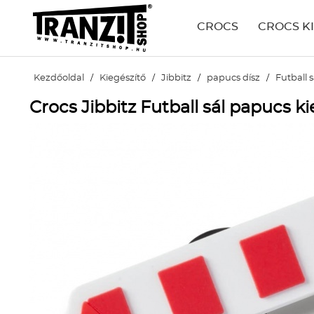
CROCS
CROCS K
Kezdőoldal
/
Kiegészítő
/
Jibbitz
/
papucs dísz
/
Futball s
Crocs Jibbitz Futball sál papucs ki