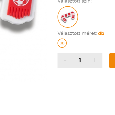
Választott szín:
Választott méret:
db
db
-
+