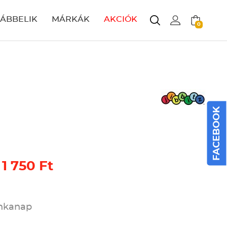
LÁBBELIK
MÁRKÁK
AKCIÓK
0
FACEBOOK
 1 750 Ft
unkanap