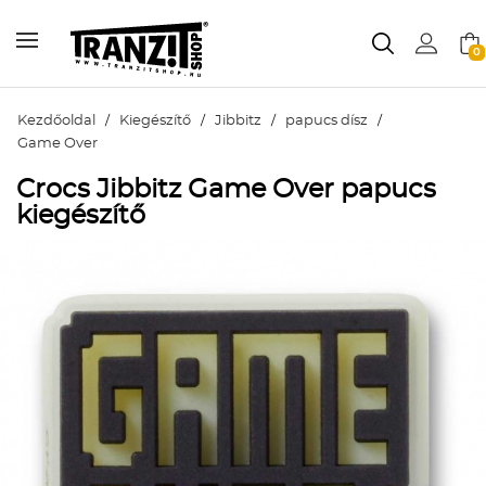
0
Kezdőoldal
/
Kiegészítő
/
Jibbitz
/
papucs dísz
/
Game Over
Crocs Jibbitz Game Over papucs
kiegészítő