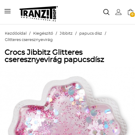
0
Kezdőoldal
/
Kiegészítő
/
Jibbitz
/
papucs dísz
/
Glitteres cseresznyevirág
Crocs Jibbitz Glitteres
cseresznyevirág papucsdísz