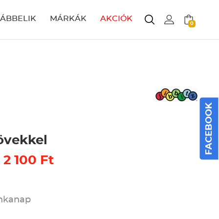
LÁBBELIK
MÁRKÁK
AKCIÓK
0
FACEBOOK
övekkel
 2 100 Ft
unkanap