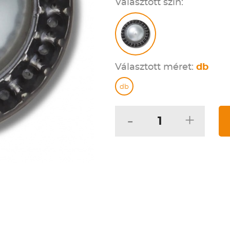
Választott szín:
Választott méret:
db
db
-
+