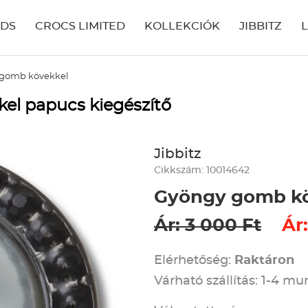
IDS
CROCS LIMITED
KOLLEKCIÓK
JIBBITZ
gomb kövekkel
el papucs kiegészítő
Jibbitz
Cikkszám: 10014642
Gyöngy gomb k
Ár: 3 000 Ft
Ár:
Elérhetőség:
Raktáron
Várható szállítás: 1-4 m