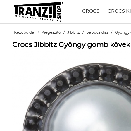
CROCS
CROCS K
Kezdőoldal
/
Kiegészítő
/
Jibbitz
/
papucs dísz
/
Gyöngy 
Crocs Jibbitz Gyöngy gomb kövekk