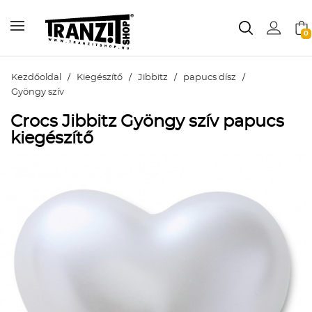
0
Kezdőoldal
/
Kiegészítő
/
Jibbitz
/
papucs dísz
/
Gyöngy szív
Crocs Jibbitz Gyöngy szív papucs
kiegészítő