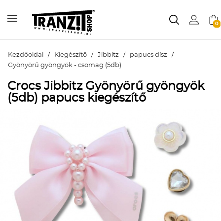
0
Kezdőoldal
/
Kiegészítő
/
Jibbitz
/
papucs dísz
/
Gyönyörű gyöngyök - csomag (5db)
Crocs Jibbitz Gyönyörű gyöngyök
(5db) papucs kiegészítő