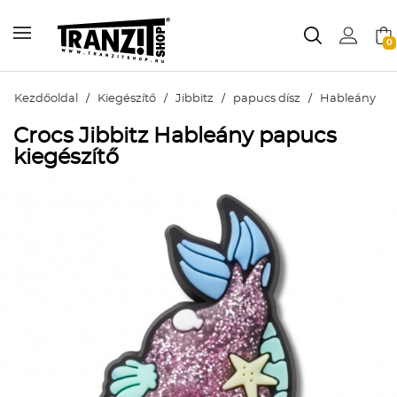
0
Kezdőoldal
/
Kiegészítő
/
Jibbitz
/
papucs dísz
/
Hableány
Crocs Jibbitz Hableány papucs
kiegészítő