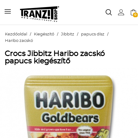
0
Kezdőoldal
/
Kiegészítő
/
Jibbitz
/
papucs dísz
/
Haribo zacskó
Crocs Jibbitz Haribo zacskó
papucs kiegészítő