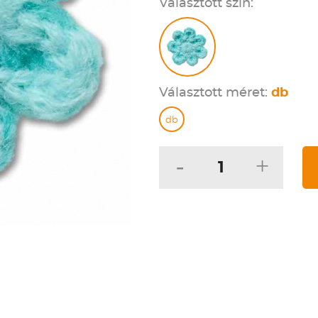
Választott szín:
Választott méret:
db
db
-
+