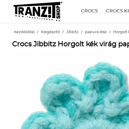
CROCS
CROCS K
Kezdőoldal
/
Kiegészítő
/
Jibbitz
/
papucs dísz
/
Horgolt 
Crocs Jibbitz Horgolt kék virág pa