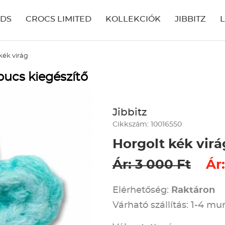
IDS
CROCS LIMITED
KOLLEKCIÓK
JIBBITZ
kék virág
pucs kiegészítő
Jibbitz
Cikkszám: 10016550
Horgolt kék virá
Ár: 3 000 Ft
Ár:
Elérhetőség:
Raktáron
Várható szállítás: 1-4 m