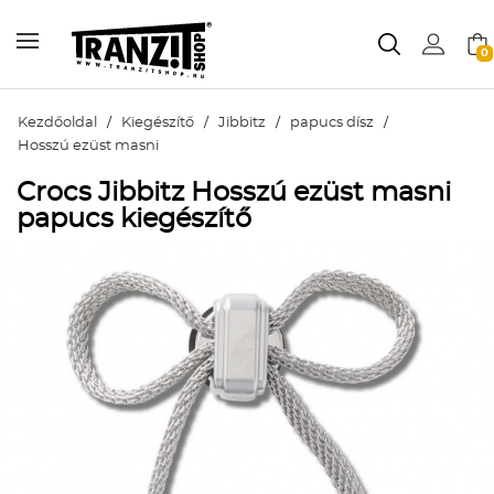
0
Kezdőoldal
/
Kiegészítő
/
Jibbitz
/
papucs dísz
/
Hosszú ezüst masni
Crocs Jibbitz Hosszú ezüst masni
papucs kiegészítő