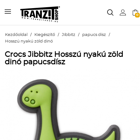
0
Kezdőoldal
/
Kiegészítő
/
Jibbitz
/
papucs dísz
/
Hosszú nyakú zöld dinó
Crocs Jibbitz Hosszú nyakú zöld
dinó papucsdísz