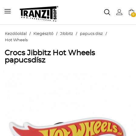
0
Kezdőoldal
/
Kiegészítő
/
Jibbitz
/
papucs dísz
/
Hot Wheels
Crocs Jibbitz Hot Wheels
papucsdísz