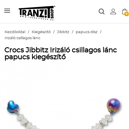
0
Kezdőoldal
/
Kiegészítő
/
Jibbitz
/
papucs dísz
/
Irizáló csillagos lánc
Crocs Jibbitz Irizáló csillagos lánc
papucs kiegészítő