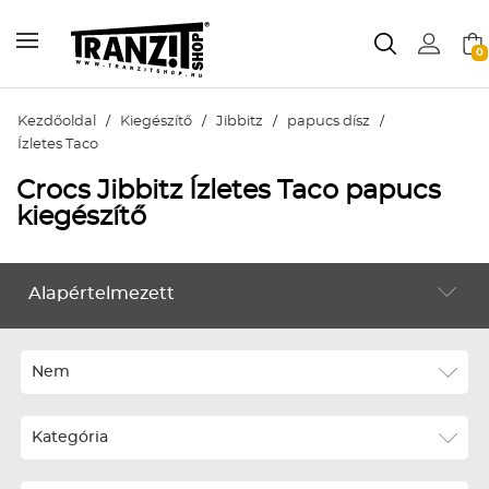
0
Kezdőoldal
/
Kiegészítő
/
Jibbitz
/
papucs dísz
/
Ízletes Taco
Crocs Jibbitz Ízletes Taco papucs
kiegészítő
Alapértelmezett
KIEGÉSZÍTŐ
Alapértelmezett
Legújabbak
Nem
ABC szerint növekvő
Kategória
ABC szerint csökkenő