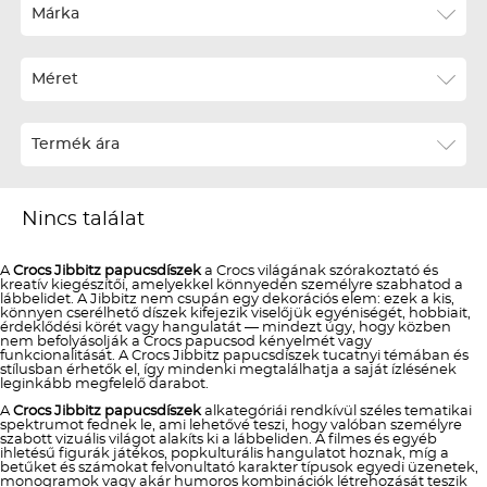
Ár szerint növekvő
Márka
Ár szerint csökkenő
Méret
Téli termékek előre ár szerint növekvő
Téli új termékek előre
Termék ára
Nyári termékek előre ár szerint növekvő
Nyári új termékek előre
Nincs találat
A
Crocs Jibbitz papucsdíszek
a Crocs világának szórakoztató és
kreatív kiegészítői, amelyekkel könnyedén személyre szabhatod a
lábbelidet. A Jibbitz nem csupán egy dekorációs elem: ezek a kis,
könnyen cserélhető díszek kifejezik viselőjük egyéniségét, hobbiait,
érdeklődési körét vagy hangulatát — mindezt úgy, hogy közben
nem befolyásolják a Crocs papucsod kényelmét vagy
funkcionalitását. A Crocs Jibbitz papucsdíszek tucatnyi témában és
stílusban érhetők el, így mindenki megtalálhatja a saját ízlésének
leginkább megfelelő darabot.
A
Crocs Jibbitz papucsdíszek
alkategóriái rendkívül széles tematikai
spektrumot fednek le, ami lehetővé teszi, hogy valóban személyre
szabott vizuális világot alakíts ki a lábbeliden. A filmes és egyéb
ihletésű figurák játékos, popkulturális hangulatot hoznak, míg a
betűket és számokat felvonultató karakter típusok egyedi üzenetek,
monogramok vagy akár humoros kombinációk létrehozását teszik