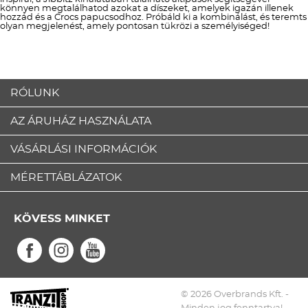
könnyen megtalálhatod azokat a díszeket, amelyek igazán illenek
hozzád és a Crocs papucsodhoz. Próbáld ki a kombinálást, és teremts
olyan megjelenést, amely pontosan tükrözi a személyiséged!
RÓLUNK
AZ ÁRUHÁZ HASZNÁLATA
VÁSÁRLÁSI INFORMÁCIÓK
MÉRETTÁBLÁZATOK
KÖVESS MINKET
© 2026 Overbrands Kft. -