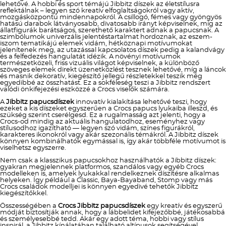
lehetővé. A hobbi és sport témájú Jibbitz díszek az életstílusra
reflektálnak – legyen szó kreatív elfoglaltságokról vagy aktív,
mozgásközpontú mindennapokról. A csillogó, fémes vagy gyöngyös
hatású darabok látványosabb, divatosabb irányt képviselnek, míg az
állatfigurák barátságos, szerethető karaktert adnak a papucsnak. A
szimbólumok univerzális jelentéstartalmat hordoznak, az eszem-
iszom tematikájú elemek vidám, hétköznapi motívumokat
jelenítenek meg, az utazással kapcsolatos díszek pedig a kalandvágy
és a felfedezés hangulatát idézik. A növényi motívumok
természetközeli, friss vizuális világot képviselnek, a különböző
szöveges elemek direkt üzenetközlést tesznek lehetővé, míg a láncok
és masnik dekoratív, kiegészítő jellegű részletekkel teszik még
egyedibbé az összhatást. Ez a sokféleség teszi a Jibbitz rendszert
valódi önkifejezési eszközzé a Crocs viselők számára.
A
Jibbitz papucsdíszek
innovatív kialakítása lehetővé teszi, hogy
ezeket a kis díszeket egyszerűen a Crocs papucs lyukaiba illeszd, és
szükség szerint cserélgesd. Ez a rugalmasság azt jelenti, hogy a
Crocs-od mindig az aktuális hangulatodhoz, eseményhez vagy
stílusodhoz igazítható — legyen szó vidám, színes figurákról,
karakteres ikonokról vagy akár szezonális témákról. A Jibbitz díszek
könnyen kombinálhatók egymással is, így akár többféle motívumot is
viselhetsz egyszerre.
Nem csak a klasszikus papucsokhoz használhatók a Jibbitz díszek:
gyakran megjelennek platformos, szandálos vagy egyéb Crocs
modelleken is, amelyek lyukakkal rendelkeznek díszítésre alkalmas
helyeken. Így például a Classic, Baya-Bayaband, Stomp vagy más
Crocs családok modelljei is könnyen egyedivé tehetők Jibbitz
kiegészítőkkel.
Összességében a
Crocs Jibbitz papucsdíszek
egy kreatív és egyszerű
módját biztosítják annak, hogy a lábbelidet kifejezőbbé, játékosabbá
és személyesebbé tedd. Akár egy adott téma, hobbi vagy stílus
inspirál, a Jibbitz kínálatában található altípusok segítségével