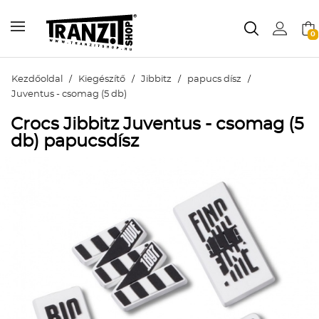
0
Kezdőoldal
/
Kiegészítő
/
Jibbitz
/
papucs dísz
/
Juventus - csomag (5 db)
Crocs Jibbitz Juventus - csomag (5
db) papucsdísz