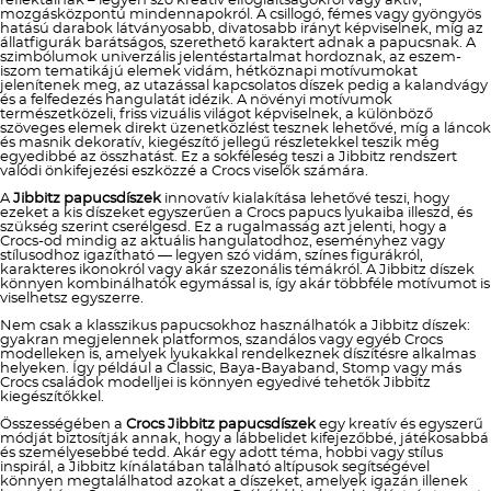
reflektálnak – legyen szó kreatív elfoglaltságokról vagy aktív,
mozgásközpontú mindennapokról. A csillogó, fémes vagy gyöngyös
hatású darabok látványosabb, divatosabb irányt képviselnek, míg az
állatfigurák barátságos, szerethető karaktert adnak a papucsnak. A
szimbólumok univerzális jelentéstartalmat hordoznak, az eszem-
iszom tematikájú elemek vidám, hétköznapi motívumokat
jelenítenek meg, az utazással kapcsolatos díszek pedig a kalandvágy
és a felfedezés hangulatát idézik. A növényi motívumok
természetközeli, friss vizuális világot képviselnek, a különböző
szöveges elemek direkt üzenetközlést tesznek lehetővé, míg a láncok
és masnik dekoratív, kiegészítő jellegű részletekkel teszik még
egyedibbé az összhatást. Ez a sokféleség teszi a Jibbitz rendszert
valódi önkifejezési eszközzé a Crocs viselők számára.
A
Jibbitz papucsdíszek
innovatív kialakítása lehetővé teszi, hogy
ezeket a kis díszeket egyszerűen a Crocs papucs lyukaiba illeszd, és
szükség szerint cserélgesd. Ez a rugalmasság azt jelenti, hogy a
Crocs-od mindig az aktuális hangulatodhoz, eseményhez vagy
stílusodhoz igazítható — legyen szó vidám, színes figurákról,
karakteres ikonokról vagy akár szezonális témákról. A Jibbitz díszek
könnyen kombinálhatók egymással is, így akár többféle motívumot is
viselhetsz egyszerre.
Nem csak a klasszikus papucsokhoz használhatók a Jibbitz díszek:
gyakran megjelennek platformos, szandálos vagy egyéb Crocs
modelleken is, amelyek lyukakkal rendelkeznek díszítésre alkalmas
helyeken. Így például a Classic, Baya-Bayaband, Stomp vagy más
Crocs családok modelljei is könnyen egyedivé tehetők Jibbitz
kiegészítőkkel.
Összességében a
Crocs Jibbitz papucsdíszek
egy kreatív és egyszerű
módját biztosítják annak, hogy a lábbelidet kifejezőbbé, játékosabbá
és személyesebbé tedd. Akár egy adott téma, hobbi vagy stílus
inspirál, a Jibbitz kínálatában található altípusok segítségével
könnyen megtalálhatod azokat a díszeket, amelyek igazán illenek