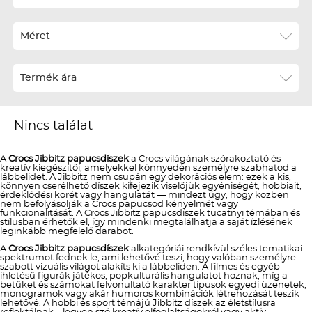
Ár szerint csökkenő
Méret
Téli termékek előre ár szerint növekvő
Téli új termékek előre
Termék ára
Nyári termékek előre ár szerint növekvő
Nyári új termékek előre
Nincs találat
A
Crocs Jibbitz papucsdíszek
a Crocs világának szórakoztató és
kreatív kiegészítői, amelyekkel könnyedén személyre szabhatod a
lábbelidet. A Jibbitz nem csupán egy dekorációs elem: ezek a kis,
könnyen cserélhető díszek kifejezik viselőjük egyéniségét, hobbiait,
érdeklődési körét vagy hangulatát — mindezt úgy, hogy közben
nem befolyásolják a Crocs papucsod kényelmét vagy
funkcionalitását. A Crocs Jibbitz papucsdíszek tucatnyi témában és
stílusban érhetők el, így mindenki megtalálhatja a saját ízlésének
leginkább megfelelő darabot.
A
Crocs Jibbitz papucsdíszek
alkategóriái rendkívül széles tematikai
spektrumot fednek le, ami lehetővé teszi, hogy valóban személyre
szabott vizuális világot alakíts ki a lábbeliden. A filmes és egyéb
ihletésű figurák játékos, popkulturális hangulatot hoznak, míg a
betűket és számokat felvonultató karakter típusok egyedi üzenetek,
monogramok vagy akár humoros kombinációk létrehozását teszik
lehetővé. A hobbi és sport témájú Jibbitz díszek az életstílusra