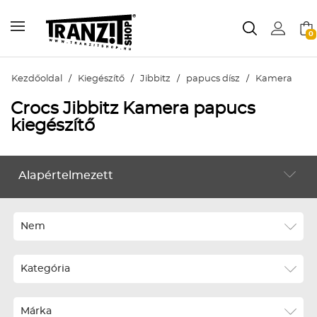
0
Kezdőoldal
/
Kiegészítő
/
Jibbitz
/
papucs dísz
/
Kamera
Crocs Jibbitz Kamera papucs
kiegészítő
Alapértelmezett
KIEGÉSZÍTŐ
Alapértelmezett
Legújabbak
Nem
ABC szerint növekvő
Kategória
ABC szerint csökkenő
Ár szerint növekvő
Márka