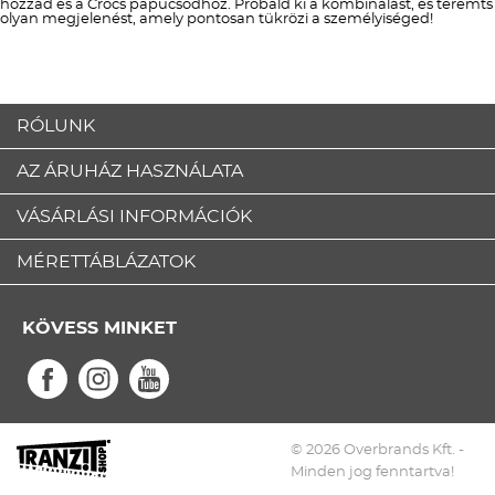
hozzád és a Crocs papucsodhoz. Próbáld ki a kombinálást, és teremts
olyan megjelenést, amely pontosan tükrözi a személyiséged!
RÓLUNK
AZ ÁRUHÁZ HASZNÁLATA
VÁSÁRLÁSI INFORMÁCIÓK
MÉRETTÁBLÁZATOK
KÖVESS MINKET
© 2026 Overbrands Kft. -
Minden jog fenntartva!