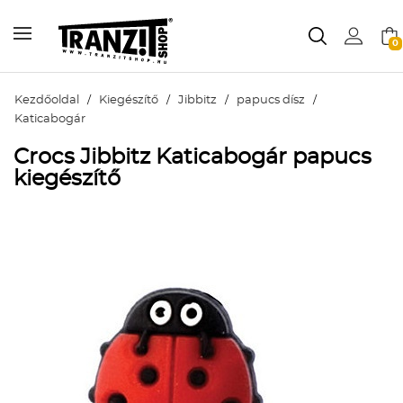
0
Kezdőoldal
/
Kiegészítő
/
Jibbitz
/
papucs dísz
/
Katicabogár
Crocs Jibbitz Katicabogár papucs
kiegészítő