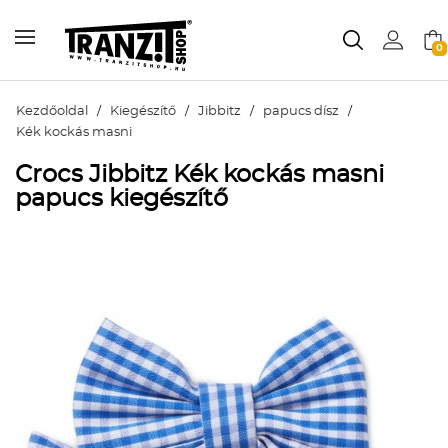
0
Kezdőoldal
/
Kiegészítő
/
Jibbitz
/
papucs dísz
/
Kék kockás masni
Crocs Jibbitz Kék kockás masni
papucs kiegészítő