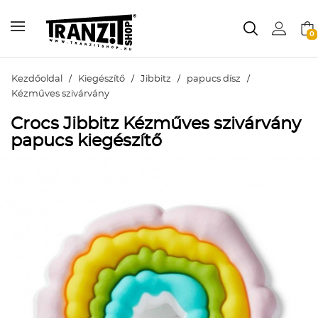
0
Kezdőoldal
/
Kiegészítő
/
Jibbitz
/
papucs dísz
/
Kézműves szivárvány
Crocs Jibbitz Kézműves szivárvány
papucs kiegészítő