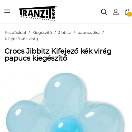
0
Kezdőoldal
/
Kiegészítő
/
Jibbitz
/
papucs dísz
/
Kifejező kék virág
Crocs Jibbitz Kifejező kék virág
papucs kiegészítő