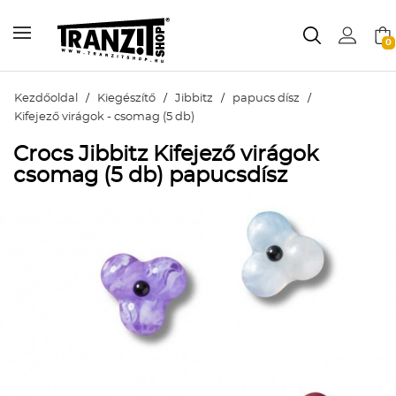
0
Kezdőoldal
/
Kiegészítő
/
Jibbitz
/
papucs dísz
/
Kifejező virágok - csomag (5 db)
Crocs Jibbitz Kifejező virágok
csomag (5 db) papucsdísz