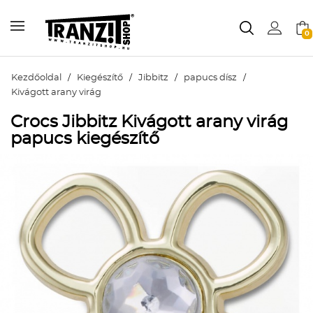
0
Kezdőoldal
/
Kiegészítő
/
Jibbitz
/
papucs dísz
/
Kivágott arany virág
Crocs Jibbitz Kivágott arany virág
papucs kiegészítő