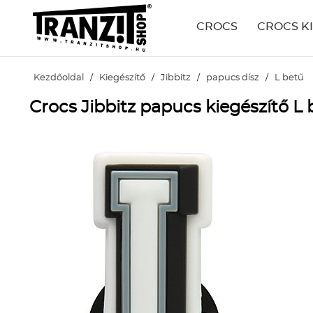
CROCS
CROCS K
Kezdőoldal
/
Kiegészítő
/
Jibbitz
/
papucs dísz
/
L betű
Crocs Jibbitz papucs kiegészítő L 