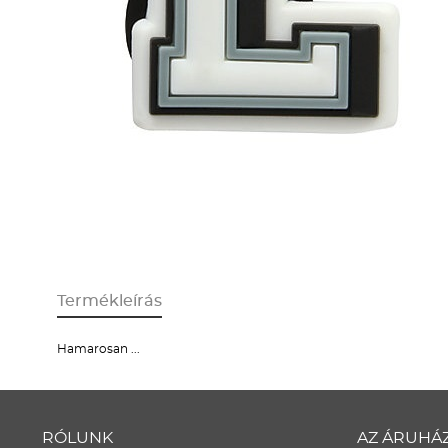
Termékleírás
Hamarosan ...
RÓLUNK
AZ ÁRUHÁ