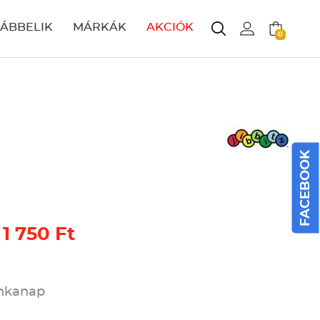
LÁBBELIK
MÁRKÁK
AKCIÓK
0
FACEBOOK
 1 750 Ft
unkanap