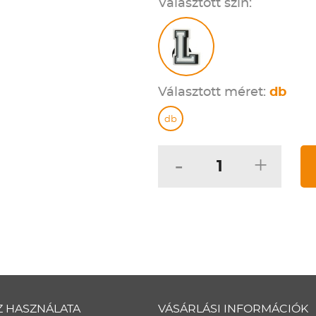
Választott szín:
Választott méret:
db
db
-
+
Z HASZNÁLATA
VÁSÁRLÁSI INFORMÁCIÓK