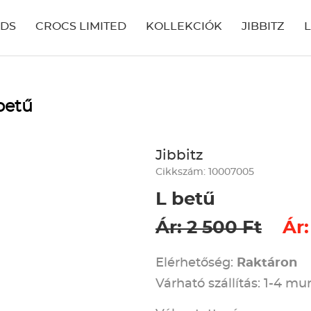
IDS
CROCS LIMITED
KOLLEKCIÓK
JIBBITZ
betű
Jibbitz
Cikkszám: 10007005
L betű
Ár: 2 500 Ft
Ár:
Elérhetőség:
Raktáron
Várható szállítás: 1-4 m