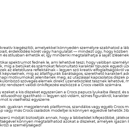
 kreatív kiegészítői, amelyekkel könnyedén személyre szabhatod a lább
obbiait, érdeklődési körét vagy hangulatát — mindezt úgy, hogy közb
n és stílusban érhetők el, így mindenki megtalálhatja a saját ízlésén
ikai spektrumot fednek le, ami lehetővé teszi, hogy valóban személyre s
znak, míg a betűket és számokat felvonultató karakter típusok egye
szek az életstílusra reflektálnak – legyen szó kreatív elfoglaltságokr
képviselnek, míg az állatfigurák barátságos, szerethető karaktert a
i motívumokat jelenítenek meg, az utazással kapcsolatos díszek ped
a különböző szöveges elemek direkt üzenetközlést tesznek lehetővé, mí
itz rendszert valódi önkifejezési eszközzé a Crocs viselők számára.
y ezeket a kis díszeket egyszerűen a Crocs papucs lyukaiba illeszd, és 
lusodhoz igazítható — legyen szó vidám, színes figurákról, karakteres
ot is viselhetsz egyszerre.
zek: gyakran megjelennek platformos, szandálos vagy egyéb Crocs mo
p vagy más Crocs családok modelljei is könnyen egyedivé tehetők Jibb
yszerű módját biztosítják annak, hogy a lábbelidet kifejezőbbé, játé
 segítségével könnyen megtalálhatod azokat a díszeket, amelyek igazán
krözi a személyiséged!