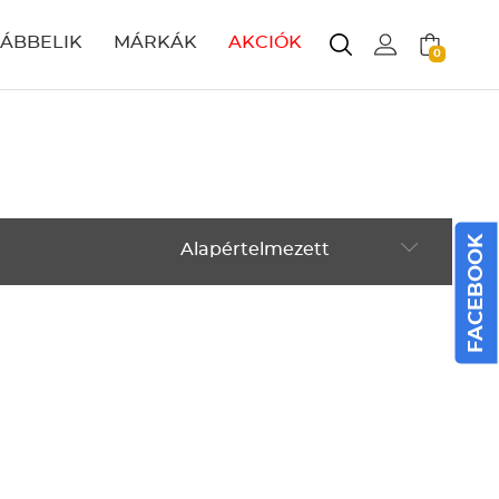
LÁBBELIK
MÁRKÁK
AKCIÓK
0
FACEBOOK
Alapértelmezett
Alapértelmezett
Legújabbak
ABC szerint növekvő
ABC szerint csökkenő
Ár szerint növekvő
Ár szerint csökkenő