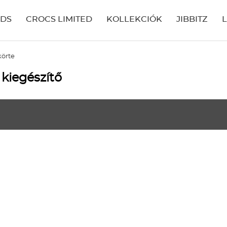
IDS
CROCS LIMITED
KOLLEKCIÓK
JIBBITZ
örte
kiegészítő