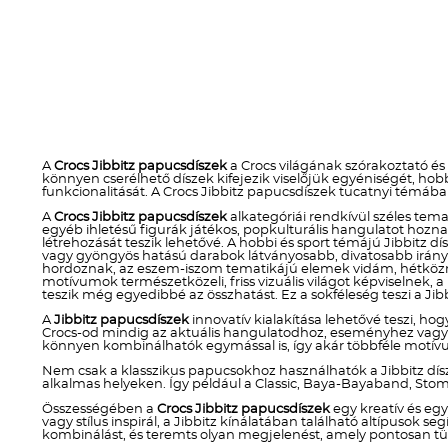
A
Crocs Jibbitz papucsdíszek
a Crocs világának szórakoztató és
könnyen cserélhető díszek kifejezik viselőjük egyéniségét, h
funkcionalitását. A Crocs Jibbitz papucsdíszek tucatnyi témába
A
Crocs Jibbitz papucsdíszek
alkategóriái rendkívül széles temat
egyéb ihletésű figurák játékos, popkulturális hangulatot ho
létrehozását teszik lehetővé. A hobbi és sport témájú Jibbitz dí
vagy gyöngyös hatású darabok látványosabb, divatosabb irányt 
hordoznak, az eszem-iszom tematikájú elemek vidám, hétköznap
motívumok természetközeli, friss vizuális világot képviselnek, 
teszik még egyedibbé az összhatást. Ez a sokféleség teszi a Jibb
A
Jibbitz papucsdíszek
innovatív kialakítása lehetővé teszi, hog
Crocs-od mindig az aktuális hangulatodhoz, eseményhez vagy stí
könnyen kombinálhatók egymással is, így akár többféle motívum
Nem csak a klasszikus papucsokhoz használhatók a Jibbitz dís
alkalmas helyeken. Így például a Classic, Baya-Bayaband, Stom
Összességében a
Crocs Jibbitz papucsdíszek
egy kreatív és eg
vagy stílus inspirál, a Jibbitz kínálatában található altípusok
kombinálást, és teremts olyan megjelenést, amely pontosan tü