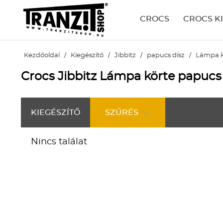
CROCS
CROCS K
Kezdőoldal
/
Kiegészítő
/
Jibbitz
/
papucs dísz
/
Lámpa k
Crocs Jibbitz Lámpa körte papucs 
KIEGÉSZÍTŐ
SZŰRÉS
Nincs találat