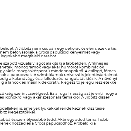
Téli termékek előre ár
szerint növekvő
Téli új termékek előre
Nyári termékek előre ár
szerint növekvő
elidet. A Jibbitz nem csupán egy dekorációs elem: ezek a kis,
en nem befolyásolják a Crocs papucsod kényelmét vagy
Nyári új termékek előre
ek leginkább megfelelő darabot.
zabott vizuális világot alakíts ki a lábbeliden. A filmes és
di üzenetek, monogramok vagy akár humoros kombinációk
ól vagy aktív, mozgásközpontú mindennapokról. A csillogó, fémes
dnak a papucsnak. A szimbólumok univerzális jelentéstartalmat
ig a kalandvágy és a felfedezés hangulatát idézik. A növényi
g a láncok és masnik dekoratív, kiegészítő jellegű részletekkel
szükség szerint cserélgesd. Ez a rugalmasság azt jelenti, hogy a
 ikonokról vagy akár szezonális témákról. A Jibbitz díszek
delleken is, amelyek lyukakkal rendelkeznek díszítésre
itz kiegészítőkkel.
kosabbá és személyesebbé tedd. Akár egy adott téma, hobbi
 illenek hozzád és a Crocs papucsodhoz. Próbáld ki a