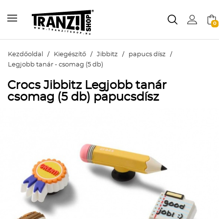
0
Kezdőoldal
/
Kiegészítő
/
Jibbitz
/
papucs dísz
/
Legjobb tanár - csomag (5 db)
Crocs Jibbitz Legjobb tanár
csomag (5 db) papucsdísz