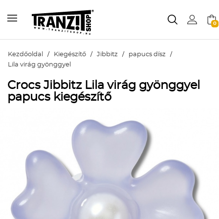
0
Kezdőoldal
/
Kiegészítő
/
Jibbitz
/
papucs dísz
/
Lila virág gyönggyel
Crocs Jibbitz Lila virág gyönggyel
papucs kiegészítő