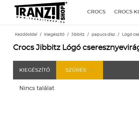
CROCS
CROCS K
Kezdőoldal
/
Kiegészítő
/
Jibbitz
/
papucs dísz
/
Lógó cse
Crocs Jibbitz Lógó cseresznyevirá
KIEGÉSZÍTŐ
SZŰRÉS
Nincs találat