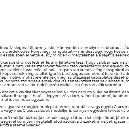
 kreatív kiegészítői, amelyekkel könnyedén személyre szabhatod a lább
obbiait, érdeklődési körét vagy hangulatát — mindezt úgy, hogy közb
n és stílusban érhetők el, így mindenki megtalálhatja a saját ízlésén
ikai spektrumot fednek le, ami lehetővé teszi, hogy valóban személyre s
znak, míg a betűket és számokat felvonultató karakter típusok egye
szek az életstílusra reflektálnak – legyen szó kreatív elfoglaltságokr
képviselnek, míg az állatfigurák barátságos, szerethető karaktert a
i motívumokat jelenítenek meg, az utazással kapcsolatos díszek ped
a különböző szöveges elemek direkt üzenetközlést tesznek lehetővé, mí
itz rendszert valódi önkifejezési eszközzé a Crocs viselők számára.
y ezeket a kis díszeket egyszerűen a Crocs papucs lyukaiba illeszd, és 
lusodhoz igazítható — legyen szó vidám, színes figurákról, karakteres
ot is viselhetsz egyszerre.
zek: gyakran megjelennek platformos, szandálos vagy egyéb Crocs mo
p vagy más Crocs családok modelljei is könnyen egyedivé tehetők Jibb
yszerű módját biztosítják annak, hogy a lábbelidet kifejezőbbé, játé
 segítségével könnyen megtalálhatod azokat a díszeket, amelyek igazán
krözi a személyiséged!