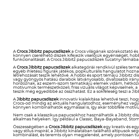
A
Crocs Jibbitz papucsdíszek
a Crocs világának szórakoztató és
könnyen cserélhető díszek kifejezik viselőjük egyéniségét, h
funkcionalitását. A Crocs Jibbitz papucsdíszek tucatnyi témába
A
Crocs Jibbitz papucsdíszek
alkategóriái rendkívül széles temat
egyéb ihletésű figurák játékos, popkulturális hangulatot ho
létrehozását teszik lehetővé. A hobbi és sport témájú Jibbitz dí
vagy gyöngyös hatású darabok látványosabb, divatosabb irányt 
hordoznak, az eszem-iszom tematikájú elemek vidám, hétköznap
motívumok természetközeli, friss vizuális világot képviselnek, 
teszik még egyedibbé az összhatást. Ez a sokféleség teszi a Jibb
A
Jibbitz papucsdíszek
innovatív kialakítása lehetővé teszi, hog
Crocs-od mindig az aktuális hangulatodhoz, eseményhez vagy stí
könnyen kombinálhatók egymással is, így akár többféle motívum
Nem csak a klasszikus papucsokhoz használhatók a Jibbitz dís
alkalmas helyeken. Így például a Classic, Baya-Bayaband, Stom
Összességében a
Crocs Jibbitz papucsdíszek
egy kreatív és eg
vagy stílus inspirál, a Jibbitz kínálatában található altípusok
kombinálást, és teremts olyan megjelenést, amely pontosan tü