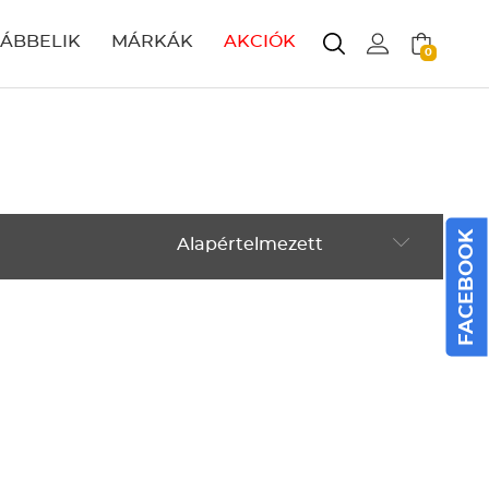
LÁBBELIK
MÁRKÁK
AKCIÓK
0
FACEBOOK
Alapértelmezett
Alapértelmezett
Legújabbak
ABC szerint növekvő
ABC szerint csökkenő
Ár szerint növekvő
Ár szerint csökkenő