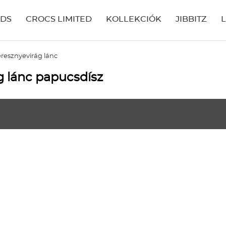
IDS
CROCS LIMITED
KOLLEKCIÓK
JIBBITZ
resznyevirág lánc
g lánc papucsdísz