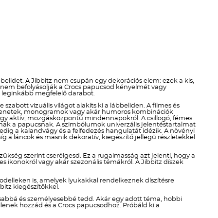
Téli termékek előre ár
szerint növekvő
Téli új termékek előre
Nyári termékek előre ár
szerint növekvő
elidet. A Jibbitz nem csupán egy dekorációs elem: ezek a kis,
en nem befolyásolják a Crocs papucsod kényelmét vagy
Nyári új termékek előre
ek leginkább megfelelő darabot.
zabott vizuális világot alakíts ki a lábbeliden. A filmes és
di üzenetek, monogramok vagy akár humoros kombinációk
ól vagy aktív, mozgásközpontú mindennapokról. A csillogó, fémes
dnak a papucsnak. A szimbólumok univerzális jelentéstartalmat
ig a kalandvágy és a felfedezés hangulatát idézik. A növényi
g a láncok és masnik dekoratív, kiegészítő jellegű részletekkel
szükség szerint cserélgesd. Ez a rugalmasság azt jelenti, hogy a
 ikonokról vagy akár szezonális témákról. A Jibbitz díszek
delleken is, amelyek lyukakkal rendelkeznek díszítésre
itz kiegészítőkkel.
kosabbá és személyesebbé tedd. Akár egy adott téma, hobbi
 illenek hozzád és a Crocs papucsodhoz. Próbáld ki a