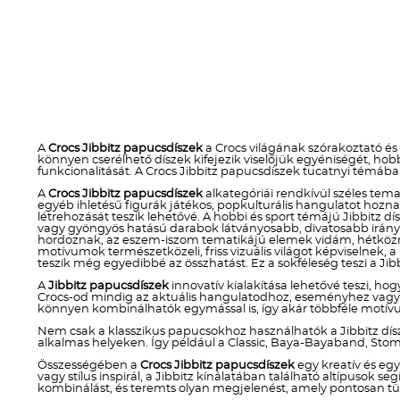
A
Crocs Jibbitz papucsdíszek
a Crocs világának szórakoztató és
könnyen cserélhető díszek kifejezik viselőjük egyéniségét, h
funkcionalitását. A Crocs Jibbitz papucsdíszek tucatnyi témába
A
Crocs Jibbitz papucsdíszek
alkategóriái rendkívül széles temat
egyéb ihletésű figurák játékos, popkulturális hangulatot ho
létrehozását teszik lehetővé. A hobbi és sport témájú Jibbitz dí
vagy gyöngyös hatású darabok látványosabb, divatosabb irányt 
hordoznak, az eszem-iszom tematikájú elemek vidám, hétköznap
motívumok természetközeli, friss vizuális világot képviselnek, 
teszik még egyedibbé az összhatást. Ez a sokféleség teszi a Jibb
A
Jibbitz papucsdíszek
innovatív kialakítása lehetővé teszi, hog
Crocs-od mindig az aktuális hangulatodhoz, eseményhez vagy stí
könnyen kombinálhatók egymással is, így akár többféle motívum
Nem csak a klasszikus papucsokhoz használhatók a Jibbitz dís
alkalmas helyeken. Így például a Classic, Baya-Bayaband, Stom
Összességében a
Crocs Jibbitz papucsdíszek
egy kreatív és eg
vagy stílus inspirál, a Jibbitz kínálatában található altípusok
kombinálást, és teremts olyan megjelenést, amely pontosan tü