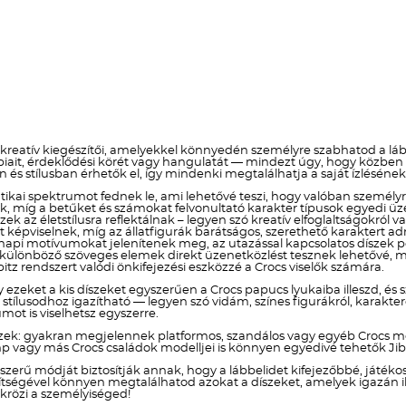
 kreatív kiegészítői, amelyekkel könnyedén személyre szabhatod a lább
obbiait, érdeklődési körét vagy hangulatát — mindezt úgy, hogy közb
n és stílusban érhetők el, így mindenki megtalálhatja a saját ízlésén
ikai spektrumot fednek le, ami lehetővé teszi, hogy valóban személyre s
znak, míg a betűket és számokat felvonultató karakter típusok egye
szek az életstílusra reflektálnak – legyen szó kreatív elfoglaltságokr
képviselnek, míg az állatfigurák barátságos, szerethető karaktert a
i motívumokat jelenítenek meg, az utazással kapcsolatos díszek ped
a különböző szöveges elemek direkt üzenetközlést tesznek lehetővé, mí
itz rendszert valódi önkifejezési eszközzé a Crocs viselők számára.
y ezeket a kis díszeket egyszerűen a Crocs papucs lyukaiba illeszd, és 
lusodhoz igazítható — legyen szó vidám, színes figurákról, karakteres
ot is viselhetsz egyszerre.
zek: gyakran megjelennek platformos, szandálos vagy egyéb Crocs mo
p vagy más Crocs családok modelljei is könnyen egyedivé tehetők Jibb
yszerű módját biztosítják annak, hogy a lábbelidet kifejezőbbé, játé
 segítségével könnyen megtalálhatod azokat a díszeket, amelyek igazán
krözi a személyiséged!