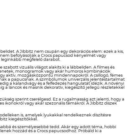
Téli termékek előre ár
szerint növekvő
Téli új termékek előre
Nyári termékek előre ár
szerint növekvő
elidet. A Jibbitz nem csupán egy dekorációs elem: ezek a kis,
en nem befolyásolják a Crocs papucsod kényelmét vagy
Nyári új termékek előre
ek leginkább megfelelő darabot.
zabott vizuális világot alakíts ki a lábbeliden. A filmes és
di üzenetek, monogramok vagy akár humoros kombinációk
ól vagy aktív, mozgásközpontú mindennapokról. A csillogó, fémes
dnak a papucsnak. A szimbólumok univerzális jelentéstartalmat
ig a kalandvágy és a felfedezés hangulatát idézik. A növényi
g a láncok és masnik dekoratív, kiegészítő jellegű részletekkel
szükség szerint cserélgesd. Ez a rugalmasság azt jelenti, hogy a
 ikonokról vagy akár szezonális témákról. A Jibbitz díszek
delleken is, amelyek lyukakkal rendelkeznek díszítésre
itz kiegészítőkkel.
kosabbá és személyesebbé tedd. Akár egy adott téma, hobbi
 illenek hozzád és a Crocs papucsodhoz. Próbáld ki a