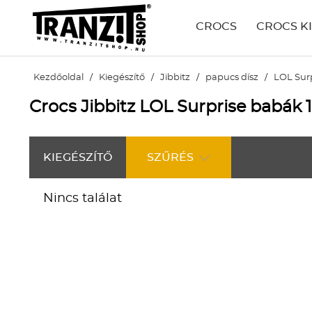
CROCS
CROCS K
Kezdőoldal
/
Kiegészítő
/
Jibbitz
/
papucs dísz
/
LOL Surp
Crocs Jibbitz LOL Surprise babák 1
KIEGÉSZÍTŐ
SZŰRÉS
Nincs találat