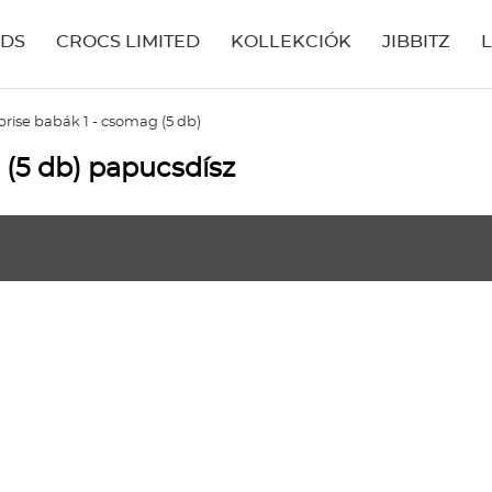
IDS
CROCS LIMITED
KOLLEKCIÓK
JIBBITZ
rise babák 1 - csomag (5 db)
 (5 db) papucsdísz