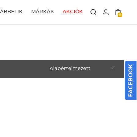
LÁBBELIK
MÁRKÁK
AKCIÓK
0
FACEBOOK
Alapértelmezett
Alapértelmezett
Legújabbak
ABC szerint növekvő
ABC szerint csökkenő
Ár szerint növekvő
Ár szerint csökkenő