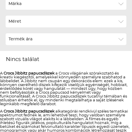
Ár szerint növekvő
Márka
Ár szerint csökkenő
Méret
Téli termékek előre ár szerint növekvő
Téli új termékek előre
Termék ára
Nyári termékek előre ár szerint növekvő
Nyári új termékek előre
Nincs találat
A
Crocs Jibbitz papucsdíszek
a Crocs világának szórakoztató és
kreatív kiegészítői, amelyekkel könnyedén személyre szabhatod a
lábbelidet. A Jibbitz nem csupán egy dekorációs elem: ezek a kis,
könnyen cserélhető díszek kifejezik viselőjük egyéniségét, hobbiait,
érdeklődési körét vagy hangulatát — mindezt úgy, hogy közben
nem befolyásolják a Crocs papucsod kényelmét vagy
funkcionalitását. A Crocs Jibbitz papucsdíszek tucatnyi témában és
stílusban érhetők el, így mindenki megtalálhatja a saját ízlésének
leginkább megfelelő darabot.
A
Crocs Jibbitz papucsdíszek
alkategóriái rendkívül széles tematikai
spektrumot fednek le, ami lehetővé teszi, hogy valóban személyre
szabott vizuális világot alakíts ki a lábbeliden. A filmes és egyéb
ihletésű figurák játékos, popkulturális hangulatot hoznak, míg a
betűket és számokat felvonultató karakter típusok egyedi üzenetek,
monogramok vagy akár humoros kombinációk létrehozását teszik