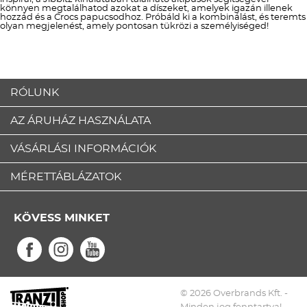
könnyen megtalálhatod azokat a díszeket, amelyek igazán illenek
hozzád és a Crocs papucsodhoz. Próbáld ki a kombinálást, és teremts
olyan megjelenést, amely pontosan tükrözi a személyiséged!
RÓLUNK
AZ ÁRUHÁZ HASZNÁLATA
VÁSÁRLÁSI INFORMÁCIÓK
MÉRETTÁBLÁZATOK
KÖVESS MINKET
© 2026 Overbrands Kft. -