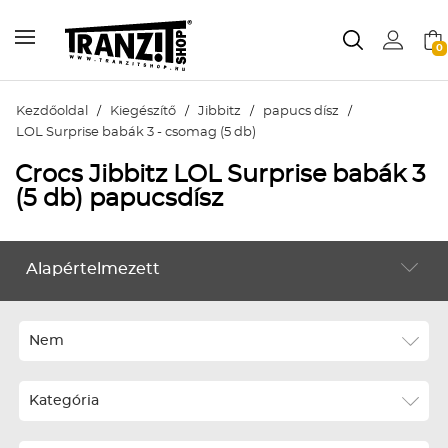
0
Kezdőoldal
/
Kiegészítő
/
Jibbitz
/
papucs dísz
/
LOL Surprise babák 3 - csomag (5 db)
Crocs Jibbitz LOL Surprise babák 3
(5 db) papucsdísz
Alapértelmezett
KIEGÉSZÍTŐ
Alapértelmezett
Legújabbak
Nem
ABC szerint növekvő
Kategória
ABC szerint csökkenő