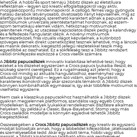
lehetővé. A hobbi és sport témájú Jibbitz díszek az életstílusra
reflektálnak – legyen szó kreatív elfoglaltságokról vagy aktív,
mozgásközpontú mindennapokról. A csillogó, fémes vagy gyöngyös
hatású darabok látványosabb, divatosabb irányt képviselnek, míg az
állatfigurák barátságos, szerethető karaktert adnak a papucsnak. A
szimbólumok univerzális jelentéstartalmat hordoznak, az eszem-
iszom tematikájú elemek vidám, hétköznapi motívumokat
jelenítenek meg, az utazással kapcsolatos díszek pedig a kalandvágy
és a felfedezés hangulatát idézik. A növényi motívumok
természetközeli, friss vizuális világot képviselnek, a különböző
szöveges elemek direkt üzenetközlést tesznek lehetővé, míg a láncok
és masnik dekoratív, kiegészítő jellegű részletekkel teszik még
egyedibbé az összhatást. Ez a sokféleség teszi a Jibbitz rendszert
valódi önkifejezési eszközzé a Crocs viselők számára.
A
Jibbitz papucsdíszek
innovatív kialakítása lehetővé teszi, hogy
ezeket a kis díszeket egyszerűen a Crocs papucs lyukaiba illeszd, és
szükség szerint cserélgesd. Ez a rugalmasság azt jelenti, hogy a
Crocs-od mindig az aktuális hangulatodhoz, eseményhez vagy
stílusodhoz igazítható — legyen szó vidám, színes figurákról,
karakteres ikonokról vagy akár szezonális témákról. A Jibbitz díszek
könnyen kombinálhatók egymással is, így akár többféle motívumot is
viselhetsz egyszerre.
Nem csak a klasszikus papucsokhoz használhatók a Jibbitz díszek:
gyakran megjelennek platformos, szandálos vagy egyéb Crocs
modelleken is, amelyek lyukakkal rendelkeznek díszítésre alkalmas
helyeken. Így például a Classic, Baya-Bayaband, Stomp vagy más
Crocs családok modelljei is könnyen egyedivé tehetők Jibbitz
kiegészítőkkel.
Összességében a
Crocs Jibbitz papucsdíszek
egy kreatív és egyszerű
módját biztosítják annak, hogy a lábbelidet kifejezőbbé, játékosabbá
és személyesebbé tedd. Akár egy adott téma, hobbi vagy stílus
inspirál, a Jibbitz kínálatában található altípusok segítségével