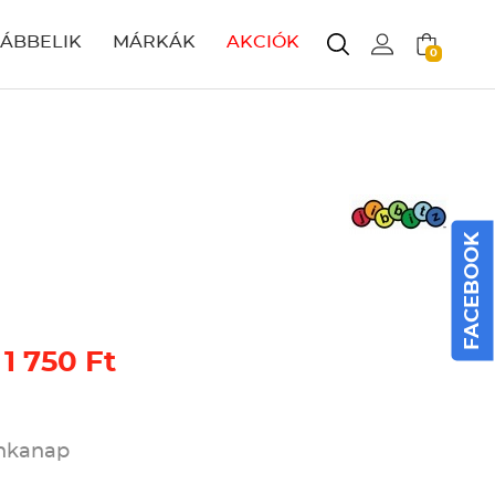
LÁBBELIK
MÁRKÁK
AKCIÓK
0
FACEBOOK
 1 750 Ft
unkanap