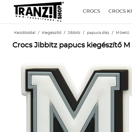
CROCS
CROCS K
Kezdőoldal
/
Kiegészítő
/
Jibbitz
/
papucs dísz
/
M betű
Crocs Jibbitz papucs kiegészítő M