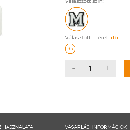
Választott szín:
Választott méret:
db
db
-
+
Z HASZNÁLATA
VÁSÁRLÁSI INFORMÁCIÓK