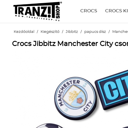
CROCS
CROCS K
Kezdőoldal
/
Kiegészítő
/
Jibbitz
/
papucs dísz
/
Manchest
Crocs Jibbitz Manchester City cs