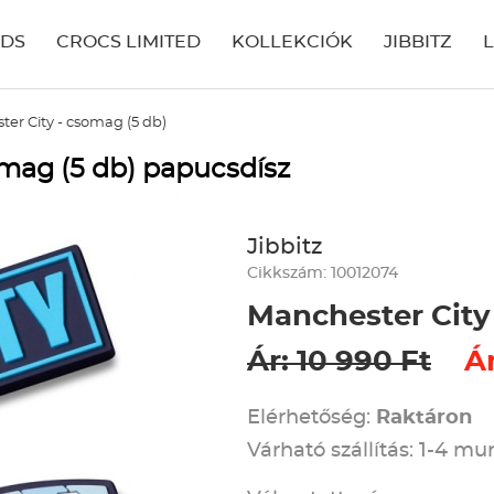
IDS
CROCS LIMITED
KOLLEKCIÓK
JIBBITZ
er City - csomag (5 db)
omag (5 db) papucsdísz
Jibbitz
Cikkszám: 10012074
Manchester City
Ár: 10 990 Ft
Ár
Elérhetőség:
Raktáron
Várható szállítás: 1-4 m