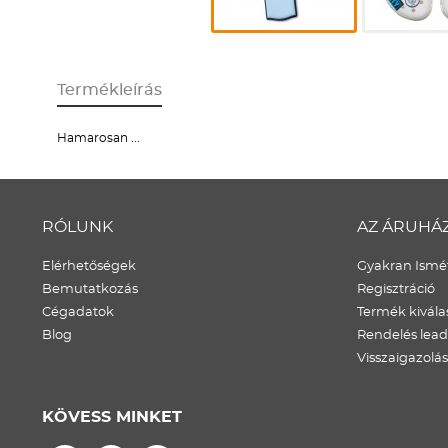
Termékleírás
Hamarosan ...
RÓLUNK
AZ ÁRUHÁ
Elérhetőségek
Gyakran Ismét
Bemutatkozás
Regisztráció
Cégadatok
Termék kivála
Blog
Rendelés lea
Visszaigazolás
KÖVESS MINKET