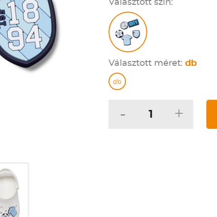
Választott szín:
Választott méret:
db
db
-
+