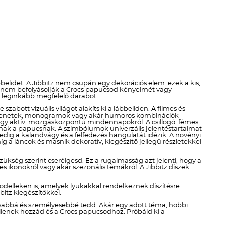
Téli termékek előre ár
szerint növekvő
Téli új termékek előre
Nyári termékek előre ár
szerint növekvő
elidet. A Jibbitz nem csupán egy dekorációs elem: ezek a kis,
en nem befolyásolják a Crocs papucsod kényelmét vagy
Nyári új termékek előre
ek leginkább megfelelő darabot.
zabott vizuális világot alakíts ki a lábbeliden. A filmes és
di üzenetek, monogramok vagy akár humoros kombinációk
ól vagy aktív, mozgásközpontú mindennapokról. A csillogó, fémes
dnak a papucsnak. A szimbólumok univerzális jelentéstartalmat
ig a kalandvágy és a felfedezés hangulatát idézik. A növényi
g a láncok és masnik dekoratív, kiegészítő jellegű részletekkel
szükség szerint cserélgesd. Ez a rugalmasság azt jelenti, hogy a
 ikonokról vagy akár szezonális témákról. A Jibbitz díszek
delleken is, amelyek lyukakkal rendelkeznek díszítésre
itz kiegészítőkkel.
kosabbá és személyesebbé tedd. Akár egy adott téma, hobbi
 illenek hozzád és a Crocs papucsodhoz. Próbáld ki a