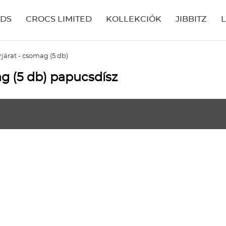
IDS
CROCS LIMITED
KOLLEKCIÓK
JIBBITZ
járat - csomag (5 db)
g (5 db) papucsdísz