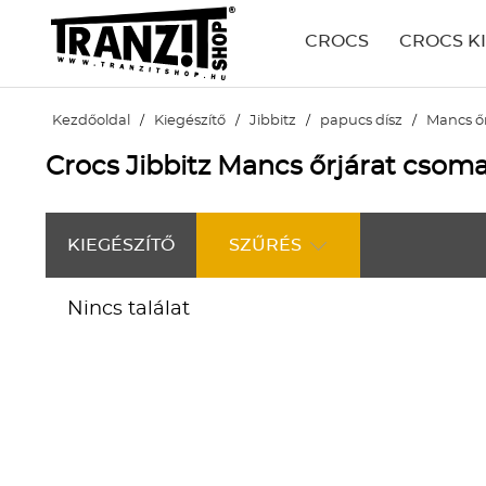
CROCS
CROCS K
Kezdőoldal
/
Kiegészítő
/
Jibbitz
/
papucs dísz
/
Mancs őr
Crocs Jibbitz Mancs őrjárat csoma
KIEGÉSZÍTŐ
SZŰRÉS
Nincs találat