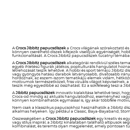
A
Crocs Jibbitz papucsdíszek
a Crocs világának szórakoztató és
könnyen cserélhető díszek kifejezik viselőjük egyéniségét, h
funkcionalitását. A Crocs Jibbitz papucsdíszek tucatnyi témába
A
Crocs Jibbitz papucsdíszek
alkategóriái rendkívül széles temat
egyéb ihletésű figurák játékos, popkulturális hangulatot ho
létrehozását teszik lehetővé. A hobbi és sport témájú Jibbitz dí
vagy gyöngyös hatású darabok látványosabb, divatosabb irányt 
hordoznak, az eszem-iszom tematikájú elemek vidám, hétköznap
motívumok természetközeli, friss vizuális világot képviselnek, 
teszik még egyedibbé az összhatást. Ez a sokféleség teszi a Jibb
A
Jibbitz papucsdíszek
innovatív kialakítása lehetővé teszi, hog
Crocs-od mindig az aktuális hangulatodhoz, eseményhez vagy stí
könnyen kombinálhatók egymással is, így akár többféle motívum
Nem csak a klasszikus papucsokhoz használhatók a Jibbitz dís
alkalmas helyeken. Így például a Classic, Baya-Bayaband, Stom
Összességében a
Crocs Jibbitz papucsdíszek
egy kreatív és eg
vagy stílus inspirál, a Jibbitz kínálatában található altípusok
kombinálást, és teremts olyan megjelenést, amely pontosan tü