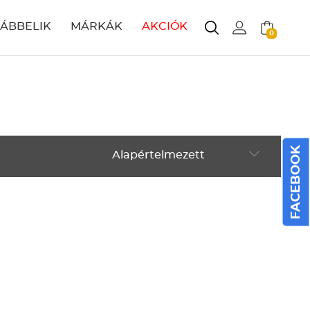
LÁBBELIK
MÁRKÁK
AKCIÓK
0
FACEBOOK
Alapértelmezett
Alapértelmezett
Legújabbak
ABC szerint növekvő
ABC szerint csökkenő
Ár szerint növekvő
Ár szerint csökkenő