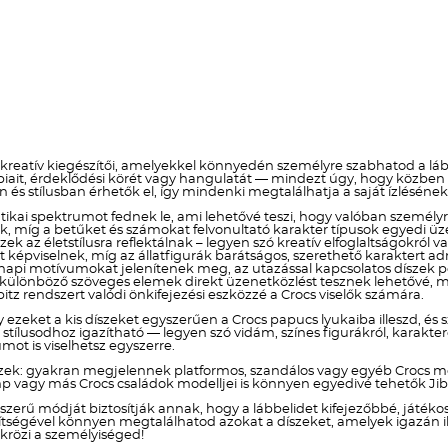
 kreatív kiegészítői, amelyekkel könnyedén személyre szabhatod a lább
obbiait, érdeklődési körét vagy hangulatát — mindezt úgy, hogy közb
n és stílusban érhetők el, így mindenki megtalálhatja a saját ízlésén
ikai spektrumot fednek le, ami lehetővé teszi, hogy valóban személyre s
znak, míg a betűket és számokat felvonultató karakter típusok egye
szek az életstílusra reflektálnak – legyen szó kreatív elfoglaltságokr
képviselnek, míg az állatfigurák barátságos, szerethető karaktert a
i motívumokat jelenítenek meg, az utazással kapcsolatos díszek ped
a különböző szöveges elemek direkt üzenetközlést tesznek lehetővé, mí
itz rendszert valódi önkifejezési eszközzé a Crocs viselők számára.
y ezeket a kis díszeket egyszerűen a Crocs papucs lyukaiba illeszd, és 
lusodhoz igazítható — legyen szó vidám, színes figurákról, karakteres
ot is viselhetsz egyszerre.
zek: gyakran megjelennek platformos, szandálos vagy egyéb Crocs mo
p vagy más Crocs családok modelljei is könnyen egyedivé tehetők Jibb
yszerű módját biztosítják annak, hogy a lábbelidet kifejezőbbé, játé
 segítségével könnyen megtalálhatod azokat a díszeket, amelyek igazán
krözi a személyiséged!