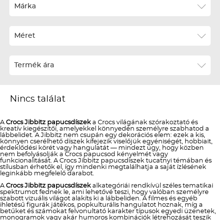
Ár szerint növekvő
Márka
Ár szerint csökkenő
Méret
Téli termékek előre ár szerint növekvő
Téli új termékek előre
Termék ára
Nyári termékek előre ár szerint növekvő
Nyári új termékek előre
Nincs találat
A
Crocs Jibbitz papucsdíszek
a Crocs világának szórakoztató és
kreatív kiegészítői, amelyekkel könnyedén személyre szabhatod a
lábbelidet. A Jibbitz nem csupán egy dekorációs elem: ezek a kis,
könnyen cserélhető díszek kifejezik viselőjük egyéniségét, hobbiait,
érdeklődési körét vagy hangulatát — mindezt úgy, hogy közben
nem befolyásolják a Crocs papucsod kényelmét vagy
funkcionalitását. A Crocs Jibbitz papucsdíszek tucatnyi témában és
stílusban érhetők el, így mindenki megtalálhatja a saját ízlésének
leginkább megfelelő darabot.
A
Crocs Jibbitz papucsdíszek
alkategóriái rendkívül széles tematikai
spektrumot fednek le, ami lehetővé teszi, hogy valóban személyre
szabott vizuális világot alakíts ki a lábbeliden. A filmes és egyéb
ihletésű figurák játékos, popkulturális hangulatot hoznak, míg a
betűket és számokat felvonultató karakter típusok egyedi üzenetek,
monogramok vagy akár humoros kombinációk létrehozását teszik