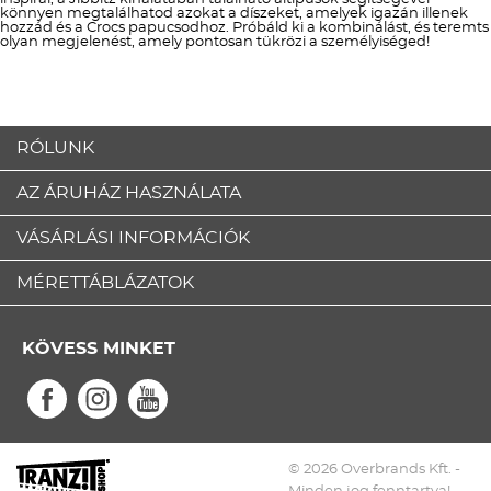
könnyen megtalálhatod azokat a díszeket, amelyek igazán illenek
hozzád és a Crocs papucsodhoz. Próbáld ki a kombinálást, és teremts
olyan megjelenést, amely pontosan tükrözi a személyiséged!
RÓLUNK
AZ ÁRUHÁZ HASZNÁLATA
VÁSÁRLÁSI INFORMÁCIÓK
MÉRETTÁBLÁZATOK
KÖVESS MINKET
© 2026 Overbrands Kft. -