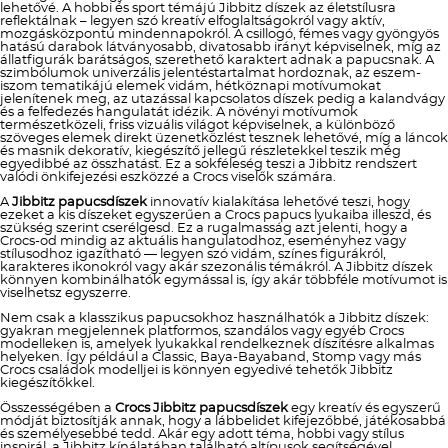
lehetővé. A hobbi és sport témájú Jibbitz díszek az életstílusra
reflektálnak – legyen szó kreatív elfoglaltságokról vagy aktív,
mozgásközpontú mindennapokról. A csillogó, fémes vagy gyöngyös
hatású darabok látványosabb, divatosabb irányt képviselnek, míg az
állatfigurák barátságos, szerethető karaktert adnak a papucsnak. A
szimbólumok univerzális jelentéstartalmat hordoznak, az eszem-
iszom tematikájú elemek vidám, hétköznapi motívumokat
jelenítenek meg, az utazással kapcsolatos díszek pedig a kalandvágy
és a felfedezés hangulatát idézik. A növényi motívumok
természetközeli, friss vizuális világot képviselnek, a különböző
szöveges elemek direkt üzenetközlést tesznek lehetővé, míg a láncok
és masnik dekoratív, kiegészítő jellegű részletekkel teszik még
egyedibbé az összhatást. Ez a sokféleség teszi a Jibbitz rendszert
valódi önkifejezési eszközzé a Crocs viselők számára.
A
Jibbitz papucsdíszek
innovatív kialakítása lehetővé teszi, hogy
ezeket a kis díszeket egyszerűen a Crocs papucs lyukaiba illeszd, és
szükség szerint cserélgesd. Ez a rugalmasság azt jelenti, hogy a
Crocs-od mindig az aktuális hangulatodhoz, eseményhez vagy
stílusodhoz igazítható — legyen szó vidám, színes figurákról,
karakteres ikonokról vagy akár szezonális témákról. A Jibbitz díszek
könnyen kombinálhatók egymással is, így akár többféle motívumot is
viselhetsz egyszerre.
Nem csak a klasszikus papucsokhoz használhatók a Jibbitz díszek:
gyakran megjelennek platformos, szandálos vagy egyéb Crocs
modelleken is, amelyek lyukakkal rendelkeznek díszítésre alkalmas
helyeken. Így például a Classic, Baya-Bayaband, Stomp vagy más
Crocs családok modelljei is könnyen egyedivé tehetők Jibbitz
kiegészítőkkel.
Összességében a
Crocs Jibbitz papucsdíszek
egy kreatív és egyszerű
módját biztosítják annak, hogy a lábbelidet kifejezőbbé, játékosabbá
és személyesebbé tedd. Akár egy adott téma, hobbi vagy stílus
inspirál, a Jibbitz kínálatában található altípusok segítségével