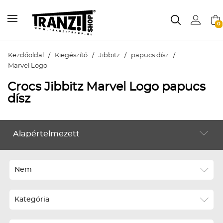
0
Kezdőoldal
/
Kiegészítő
/
Jibbitz
/
papucs dísz
/
Marvel Logo
Crocs Jibbitz Marvel Logo papucs
dísz
Alapértelmezett
KIEGÉSZÍTŐ
Alapértelmezett
Legújabbak
Nem
ABC szerint növekvő
Kategória
ABC szerint csökkenő