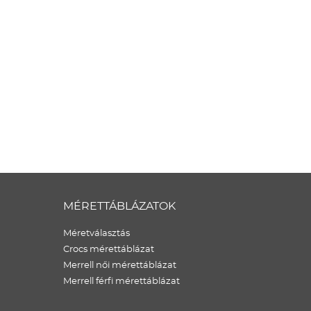
MÉRETTÁBLÁZATOK
Méretválasztás
Crocs mérettáblázat
Merrell női mérettáblázat
Merrell férfi mérettáblázat