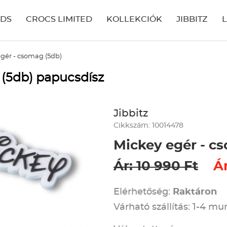
IDS
CROCS LIMITED
KOLLEKCIÓK
JIBBITZ
gér - csomag (5db)
 (5db) papucsdísz
Jibbitz
Cikkszám: 10014478
Mickey egér - c
Ár: 10 990 Ft
Ár
Elérhetőség:
Raktáron
Várható szállítás: 1-4 m