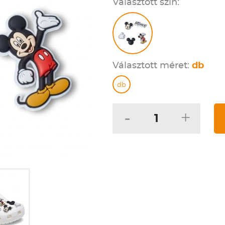
Választott szín:
Választott méret:
db
db
-
+