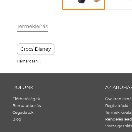
Termékleírás
Crocs Disney
Hamarosan ...
RÓLUNK
AZ ÁRUHÁ
Elérhetőségek
Gyakran Ismét
Bemutatkozás
Regisztráció
Cégadatok
Termék kivála
Blog
Rendelés lea
Visszaigazolás