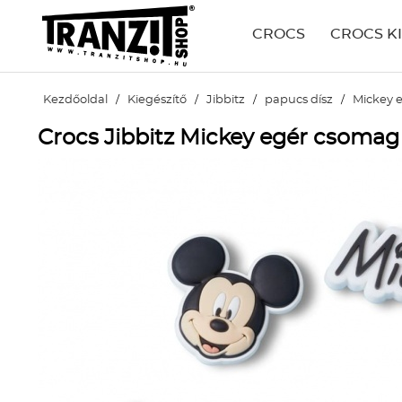
CROCS
CROCS K
Kezdőoldal
/
Kiegészítő
/
Jibbitz
/
papucs dísz
/
Mickey e
Crocs Jibbitz Mickey egér csomag