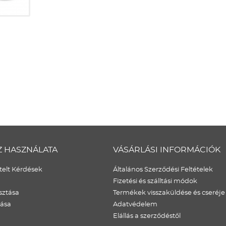
Z HASZNÁLATA
VÁSÁRLÁSI INFORMÁCIÓK
elt Kérdések
Általános Szerződési Feltételek
Fizetési és szálltási módok
sztása
Termékek visszaküldése és cseréje
dása
Adatvédelem
Elállás a szerződéstől