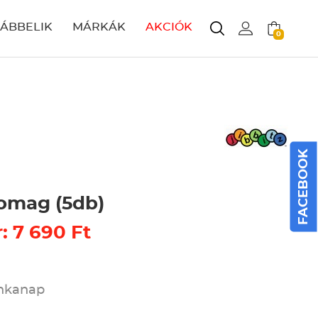
LÁBBELIK
MÁRKÁK
AKCIÓK
0
FACEBOOK
somag (5db)
: 7 690 Ft
unkanap