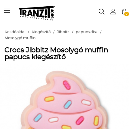
0
Kezdőoldal
/
Kiegészítő
/
Jibbitz
/
papucs dísz
/
Mosolygó muffin
Crocs Jibbitz Mosolygó muffin
papucs kiegészítő