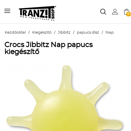
0
Kezdőoldal
/
Kiegészítő
/
Jibbitz
/
papucs dísz
/
Nap
Crocs Jibbitz Nap papucs
kiegészítő