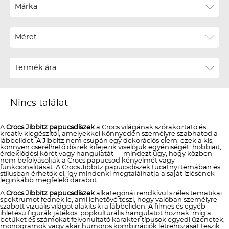
Ár szerint növekvő
Márka
Ár szerint csökkenő
Méret
Téli termékek előre ár szerint növekvő
Téli új termékek előre
Termék ára
Nyári termékek előre ár szerint növekvő
Nyári új termékek előre
Nincs találat
A
Crocs Jibbitz papucsdíszek
a Crocs világának szórakoztató és
kreatív kiegészítői, amelyekkel könnyedén személyre szabhatod a
lábbelidet. A Jibbitz nem csupán egy dekorációs elem: ezek a kis,
könnyen cserélhető díszek kifejezik viselőjük egyéniségét, hobbiait,
érdeklődési körét vagy hangulatát — mindezt úgy, hogy közben
nem befolyásolják a Crocs papucsod kényelmét vagy
funkcionalitását. A Crocs Jibbitz papucsdíszek tucatnyi témában és
stílusban érhetők el, így mindenki megtalálhatja a saját ízlésének
leginkább megfelelő darabot.
A
Crocs Jibbitz papucsdíszek
alkategóriái rendkívül széles tematikai
spektrumot fednek le, ami lehetővé teszi, hogy valóban személyre
szabott vizuális világot alakíts ki a lábbeliden. A filmes és egyéb
ihletésű figurák játékos, popkulturális hangulatot hoznak, míg a
betűket és számokat felvonultató karakter típusok egyedi üzenetek,
monogramok vagy akár humoros kombinációk létrehozását teszik