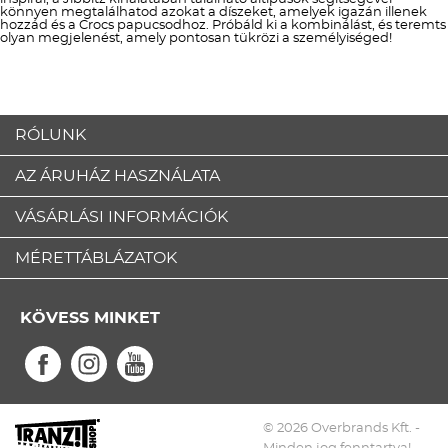
könnyen megtalálhatod azokat a díszeket, amelyek igazán illenek
hozzád és a Crocs papucsodhoz. Próbáld ki a kombinálást, és teremts
olyan megjelenést, amely pontosan tükrözi a személyiséged!
RÓLUNK
AZ ÁRUHÁZ HASZNÁLATA
VÁSÁRLÁSI INFORMÁCIÓK
MÉRETTÁBLÁZATOK
KÖVESS MINKET
© 2026 Overbrands Kft. -