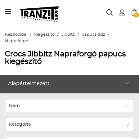
0
Kezdőoldal
/
Kiegészítő
/
Jibbitz
/
papucs dísz
/
Napraforgó
Crocs Jibbitz Napraforgó papucs
kiegészítő
Alapértelmezett
KIEGÉSZÍTŐ
Alapértelmezett
Legújabbak
Nem
ABC szerint növekvő
Kategória
ABC szerint csökkenő