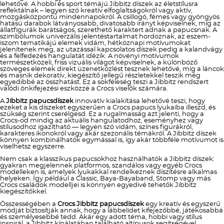
lehetővé. A hobbi és sport témájú Jibbitz díszek az életstílusra
reflektálnak – legyen szó kreatív elfoglaltságokról vagy aktív,
mozgásközpontú mindennapokról. A csillogó, fémes vagy gyöngyös
hatású darabok látványosabb, divatosabb irányt képviselnek, míg az
állatfigurák barátságos, szerethető karaktert adnak a papucsnak. A
szimbólumok univerzális jelentéstartalmat hordoznak, az eszem-
iszom tematikájú elemek vidám, hétköznapi motívumokat
jelenítenek meg, az utazással kapcsolatos díszek pedig a kalandvágy
és a felfedezés hangulatát idézik. A növényi motívumok
természetközeli, friss vizuális világot képviselnek, a különböző
szöveges elemek direkt üzenetközlést tesznek lehetővé, míg a láncok
és masnik dekoratív, kiegészítő jellegű részletekkel teszik még
egyedibbé az összhatást. Ez a sokféleség teszi a Jibbitz rendszert
valódi önkifejezési eszközzé a Crocs viselők számára.
A
Jibbitz papucsdíszek
innovatív kialakítása lehetővé teszi, hogy
ezeket a kis díszeket egyszerűen a Crocs papucs lyukaiba illeszd, és
szükség szerint cserélgesd. Ez a rugalmasság azt jelenti, hogy a
Crocs-od mindig az aktuális hangulatodhoz, eseményhez vagy
stílusodhoz igazítható — legyen szó vidám, színes figurákról,
karakteres ikonokról vagy akár szezonális témákról. A Jibbitz díszek
könnyen kombinálhatók egymással is, így akár többféle motívumot is
viselhetsz egyszerre.
Nem csak a klasszikus papucsokhoz használhatók a Jibbitz díszek:
gyakran megjelennek platformos, szandálos vagy egyéb Crocs
modelleken is, amelyek lyukakkal rendelkeznek díszítésre alkalmas
helyeken. Így például a Classic, Baya-Bayaband, Stomp vagy más
Crocs családok modelljei is könnyen egyedivé tehetők Jibbitz
kiegészítőkkel.
Összességében a
Crocs Jibbitz papucsdíszek
egy kreatív és egyszerű
módját biztosítják annak, hogy a lábbelidet kifejezőbbé, játékosabbá
és személyesebbé tedd. Akár egy adott téma, hobbi vagy stílus
inspirál, a Jibbitz kínálatában található altípusok segítségével