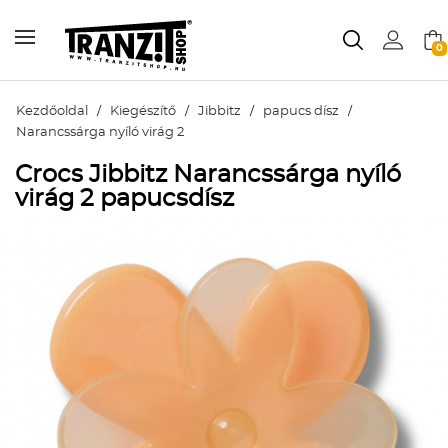
0
Kezdőoldal
/
Kiegészítő
/
Jibbitz
/
papucs dísz
/
Narancssárga nyíló virág 2
Crocs Jibbitz Narancssárga nyíló
virág 2 papucsdísz