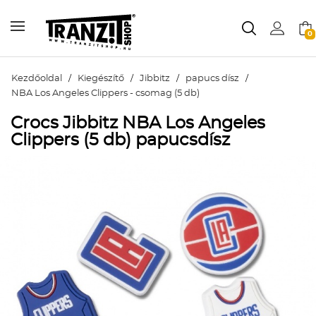
0
Kezdőoldal
/
Kiegészítő
/
Jibbitz
/
papucs dísz
/
NBA Los Angeles Clippers - csomag (5 db)
Crocs Jibbitz NBA Los Angeles
Clippers (5 db) papucsdísz