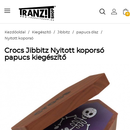
0
Kezdőoldal
/
Kiegészítő
/
Jibbitz
/
papucs dísz
/
Nyitott koporsó
Crocs Jibbitz Nyitott koporsó
papucs kiegészítő