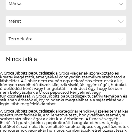
Ár szerint növekvő
Márka
Ár szerint csökkenő
Méret
Téli termékek előre ár szerint növekvő
Téli új termékek előre
Termék ára
Nyári termékek előre ár szerint növekvő
Nyári új termékek előre
Nincs találat
A
Crocs Jibbitz papucsdíszek
a Crocs világának szórakoztató és
kreatív kiegészítői, amelyekkel könnyedén személyre szabhatod a
lábbelidet. A Jibbitz nem csupán egy dekorációs elem: ezek a kis,
könnyen cserélhető díszek kifejezik viselőjük egyéniségét, hobbiait,
érdeklődési körét vagy hangulatát — mindezt úgy, hogy közben
nem befolyásolják a Crocs papucsod kényelmét vagy
funkcionalitását. A Crocs Jibbitz papucsdíszek tucatnyi témában és
stílusban érhetők el, így mindenki megtalálhatja a saját ízlésének
leginkább megfelelő darabot.
A
Crocs Jibbitz papucsdíszek
alkategóriái rendkívül széles tematikai
spektrumot fednek le, ami lehetővé teszi, hogy valóban személyre
szabott vizuális világot alakíts ki a lábbeliden. A filmes és egyéb
ihletésű figurák játékos, popkulturális hangulatot hoznak, míg a
betűket és számokat felvonultató karakter típusok egyedi üzenetek,
monogramok vagy akár humoros kombinációk létrehozását teszik