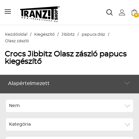
0
Kezdőoldal
/
Kiegészítő
/
Jibbitz
/
papucs dísz
/
Olasz zászló
Crocs Jibbitz Olasz zászló papucs
kiegészítő
Alapértelmezett
KIEGÉSZÍTŐ
Alapértelmezett
Legújabbak
Nem
ABC szerint növekvő
Kategória
ABC szerint csökkenő