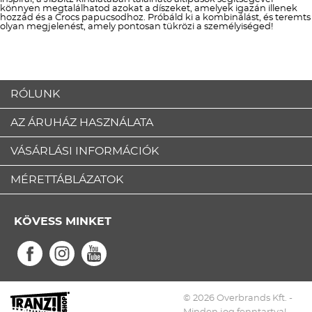
könnyen megtalálhatod azokat a díszeket, amelyek igazán illenek
hozzád és a Crocs papucsodhoz. Próbáld ki a kombinálást, és teremts
olyan megjelenést, amely pontosan tükrözi a személyiséged!
RÓLUNK
AZ ÁRUHÁZ HASZNÁLATA
VÁSÁRLÁSI INFORMÁCIÓK
MÉRETTÁBLÁZATOK
KÖVESS MINKET
© 2026 Overbrands Kft. -