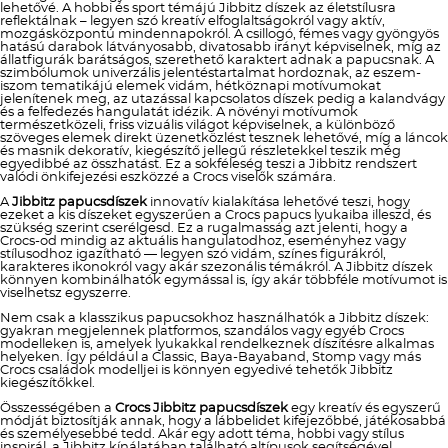
lehetővé. A hobbi és sport témájú Jibbitz díszek az életstílusra
reflektálnak – legyen szó kreatív elfoglaltságokról vagy aktív,
mozgásközpontú mindennapokról. A csillogó, fémes vagy gyöngyös
hatású darabok látványosabb, divatosabb irányt képviselnek, míg az
állatfigurák barátságos, szerethető karaktert adnak a papucsnak. A
szimbólumok univerzális jelentéstartalmat hordoznak, az eszem-
iszom tematikájú elemek vidám, hétköznapi motívumokat
jelenítenek meg, az utazással kapcsolatos díszek pedig a kalandvágy
és a felfedezés hangulatát idézik. A növényi motívumok
természetközeli, friss vizuális világot képviselnek, a különböző
szöveges elemek direkt üzenetközlést tesznek lehetővé, míg a láncok
és masnik dekoratív, kiegészítő jellegű részletekkel teszik még
egyedibbé az összhatást. Ez a sokféleség teszi a Jibbitz rendszert
valódi önkifejezési eszközzé a Crocs viselők számára.
A
Jibbitz papucsdíszek
innovatív kialakítása lehetővé teszi, hogy
ezeket a kis díszeket egyszerűen a Crocs papucs lyukaiba illeszd, és
szükség szerint cserélgesd. Ez a rugalmasság azt jelenti, hogy a
Crocs-od mindig az aktuális hangulatodhoz, eseményhez vagy
stílusodhoz igazítható — legyen szó vidám, színes figurákról,
karakteres ikonokról vagy akár szezonális témákról. A Jibbitz díszek
könnyen kombinálhatók egymással is, így akár többféle motívumot is
viselhetsz egyszerre.
Nem csak a klasszikus papucsokhoz használhatók a Jibbitz díszek:
gyakran megjelennek platformos, szandálos vagy egyéb Crocs
modelleken is, amelyek lyukakkal rendelkeznek díszítésre alkalmas
helyeken. Így például a Classic, Baya-Bayaband, Stomp vagy más
Crocs családok modelljei is könnyen egyedivé tehetők Jibbitz
kiegészítőkkel.
Összességében a
Crocs Jibbitz papucsdíszek
egy kreatív és egyszerű
módját biztosítják annak, hogy a lábbelidet kifejezőbbé, játékosabbá
és személyesebbé tedd. Akár egy adott téma, hobbi vagy stílus
inspirál, a Jibbitz kínálatában található altípusok segítségével