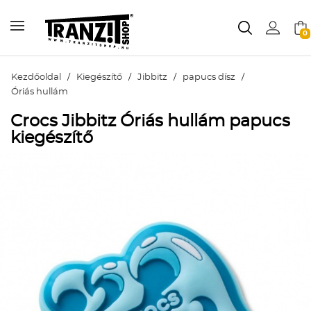
0
Kezdőoldal
/
Kiegészítő
/
Jibbitz
/
papucs dísz
/
Óriás hullám
Crocs Jibbitz Óriás hullám papucs
kiegészítő