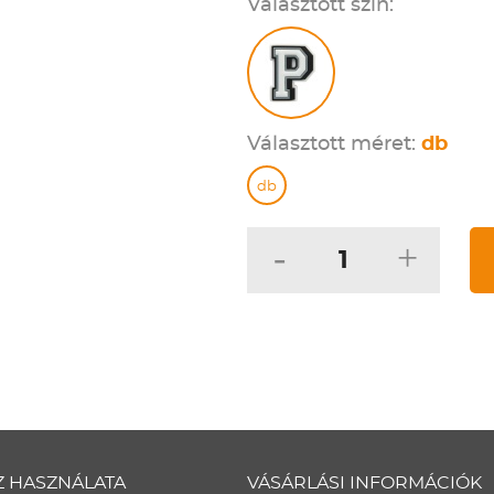
Választott szín:
Választott méret:
db
db
-
+
Z HASZNÁLATA
VÁSÁRLÁSI INFORMÁCIÓK