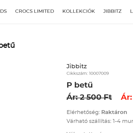
IDS
CROCS LIMITED
KOLLEKCIÓK
JIBBITZ
 betű
Jibbitz
Cikkszám: 10007009
P betű
Ár: 2 500 Ft
Ár:
Elérhetőség:
Raktáron
Várható szállítás: 1-4 m