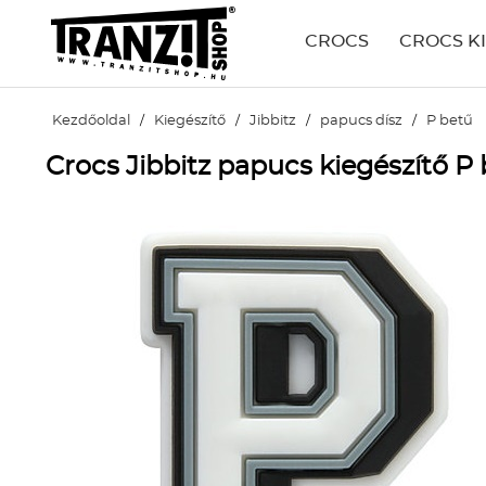
CROCS
CROCS K
Kezdőoldal
/
Kiegészítő
/
Jibbitz
/
papucs dísz
/
P betű
Crocs Jibbitz papucs kiegészítő P