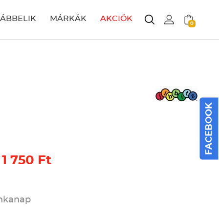
LÁBBELIK
MÁRKÁK
AKCIÓK
0
FACEBOOK
 1 750 Ft
unkanap