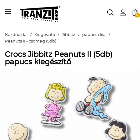
0
Kezdőoldal
/
Kiegészítő
/
Jibbitz
/
papucs dísz
/
Peanuts II - csomag (5db)
Crocs Jibbitz Peanuts II (5db)
papucs kiegészítő